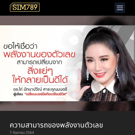
ความสามารถของพลังงานตัวเลข
7 กันยายน 2564