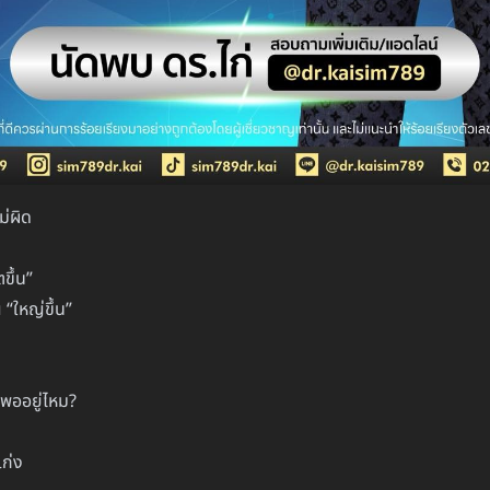
ม่ผิด
ขึ้น”
“ใหญ่ขึ้น”
ังพออยู่ไหม?
ก่ง