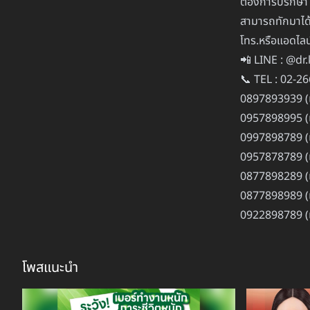
ต้องการปรึกษา ดร
สามารถทักมาได
โทร.หรือแอดไลน์
📲 LINE : @dr
📞 TEL : 02-2
0897893939 (
0957898995 (
0997898789 (
0957878789 (
0877898289 (แ
0877898989 (
0922898789 (แ
โพสแนะนำ