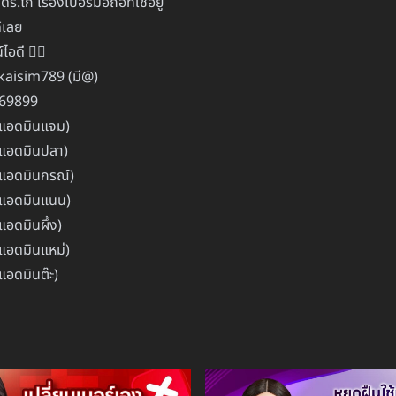
.ไก่ เรื่องเบอร์มือถือที่ใช้อยู่
้เลย
ไอดี 👇🏻
.kaisim789 (มี@)
669899
แอดมินแจม)
แอดมินปลา)
แอดมินกรณ์)
แอดมินแนน)
อดมินผึ้ง)
แอดมินแหม่)
อดมินต๊ะ)