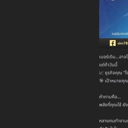
เบอร์เดิม…อาจไ
แต่ถ้าวันนี้
📈 ธุรกิจคุณ “โต
🎯 เป้าหมายคุณ 
คำถามคือ…
พลังที่คุณใช้ ย
หลายคนทำงานเ