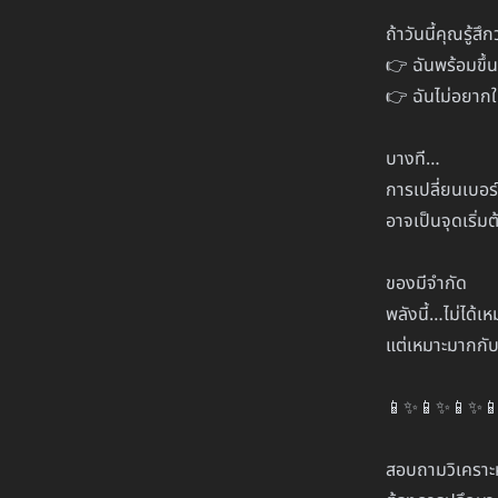
ถ้าวันนี้คุณรู้สึก
👉 ฉันพร้อมขึ้น
👉 ฉันไม่อยาก
บางที…
การเปลี่ยนเบอร์ค
อาจเป็นจุดเริ่ม
ของมีจำกัด
พลังนี้…ไม่ได้เ
แต่เหมาะมากกับ “
📱✨📱✨📱✨
สอบถามวิเคราะห์เ