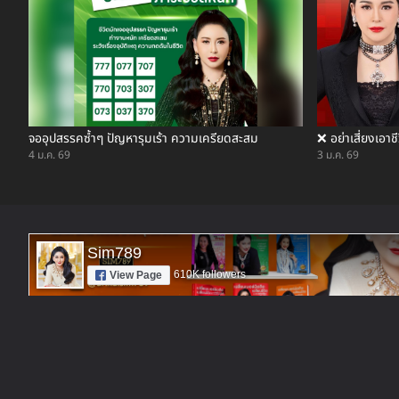
จออุปสรรคซ้ำๆ ปัญหารุมเร้า ความเครียดสะสม
❌ อย่าเสี่ยงเอา
4 ม.ค. 69
3 ม.ค. 69
Sim789
610K followers
View Page